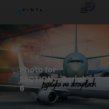
Photo for
SECTION - aerial-
6