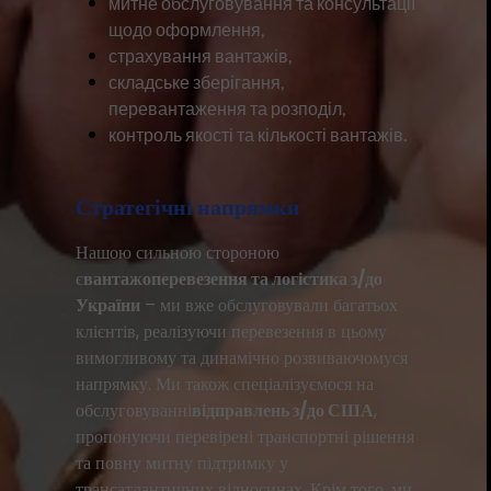
митне обслуговування та консультації
щодо оформлення,
страхування вантажів,
складське зберігання,
перевантаження та розподіл,
контроль якості та кількості вантажів.
Стратегічні напрямки
Нашою сильною стороною
є
вантажоперевезення та логістика з/до
України
– ми вже обслуговували багатьох
клієнтів, реалізуючи перевезення в цьому
вимогливому та динамічно розвиваючомуся
напрямку. Ми також спеціалізуємося на
обслуговуванні
відправлень з/до США
,
пропонуючи перевірені транспортні рішення
та повну митну підтримку у
трансатлантичних відносинах. Крім того, ми