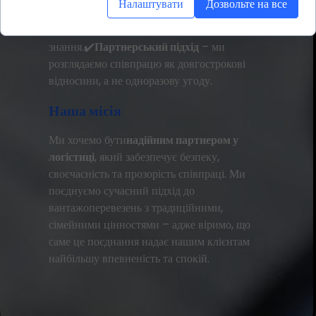
Налаштувати
Дозвольте на все
капітал
– ми діємо незалежно, спираючись
на національні ресурси та власні
знання.✔️
Партнерський підхід
– ми
розглядаємо співпрацю як довгострокові
відносини, а не одноразову угоду.
Наша місія
Ми хочемо бути
надійним партнером у
логістиці
, який забезпечує безпеку,
своєчасність та прозорість співпраці. Ми
поєднуємо сучасний підхід до
вантажоперевезень з традиційними,
сімейними цінностями – адже віримо, що
саме це поєднання надає нашим клієнтам
найбільшу впевненість та спокій.