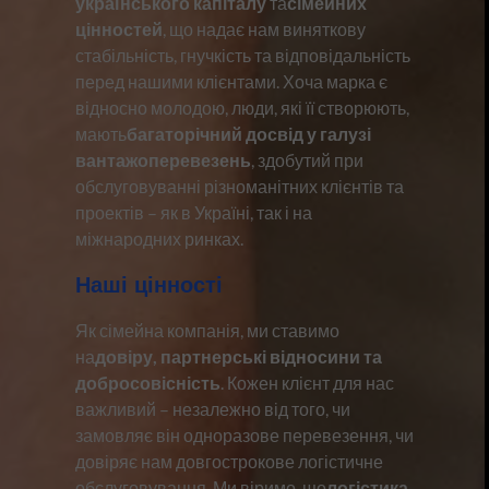
українського капіталу
та
сімейних
цінностей
, що надає нам виняткову
стабільність, гнучкість та відповідальність
перед нашими клієнтами. Хоча марка є
відносно молодою, люди, які її створюють,
мають
багаторічний досвід у галузі
вантажоперевезень
, здобутий при
обслуговуванні різноманітних клієнтів та
проектів – як в Україні, так і на
міжнародних ринках.
Наші цінності
Як сімейна компанія, ми ставимо
на
довіру, партнерські відносини та
добросовісність
. Кожен клієнт для нас
важливий – незалежно від того, чи
замовляє він одноразове перевезення, чи
довіряє нам довгострокове логістичне
обслуговування. Ми віримо, що
логістика