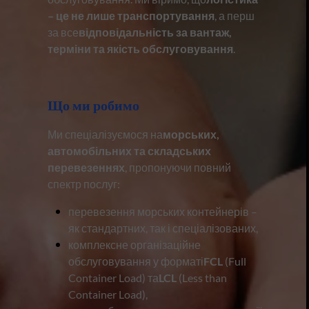
– це не лише транспортування
, а перш
за все
відповідальність за вантаж,
терміни та якість обслуговування
.
Що ми робимо
Ми спеціалізуємося на
морських,
автомобільних та складських
перевезеннях
, пропонуючи повний
спектр послуг:
перевезення морських контейнерів –
як стандартних, так і спеціалізованих,
комплексне організаційне
обслуговування у форматі
FCL
(Full
Container Load) та
LCL
(Less than
Container Load),