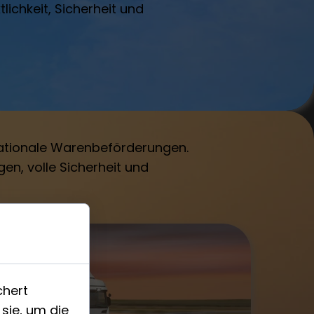
ichkeit, Sicherheit und
rnationale Warenbeförderungen.
en, volle Sicherheit und
chert
sie, um die