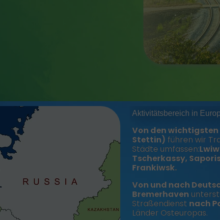
Aktivitätsbereich in Europ
Von den wichtigsten 
Stettin)
führen wir T
Städte umfassen:
Lwiw
Tscherkassy, Saporis
Frankiwsk.
Von und nach Deuts
Bremerhaven
unterst
Straßendienst
nach P
Länder Osteuropas.