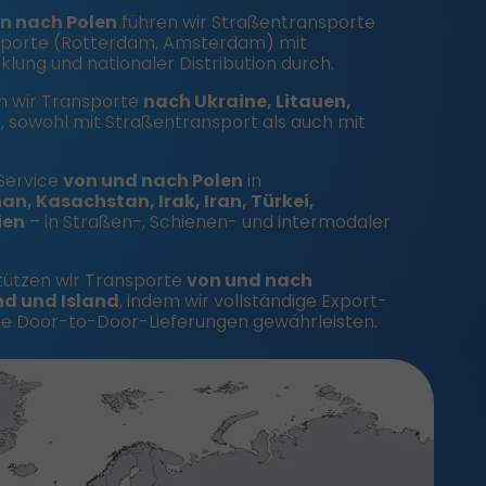
n nach Polen
führen wir Straßentransporte
sporte (Rotterdam, Amsterdam) mit
klung und nationaler Distribution durch.
n wir Transporte
nach Ukraine, Litauen,
d
, sowohl mit Straßentransport als auch mit
 Service
von und nach Polen
in
n, Kasachstan, Irak, Iran, Türkei,
ien
– in Straßen-, Schienen- und intermodaler
tützen wir Transporte
von und nach
nd und Island
, indem wir vollständige Export-
wie Door-to-Door-Lieferungen gewährleisten.