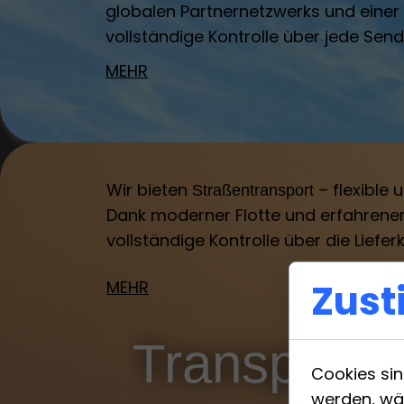
globalen Partnernetzwerks und einer r
vollständige Kontrolle über jede Sen
MEHR
Wir bieten
– flexible
Straßentransport
Dank moderner Flotte und erfahrener 
vollständige Kontrolle über die Lieferk
Zust
MEHR
Transport
Cookies sin
werden, wä