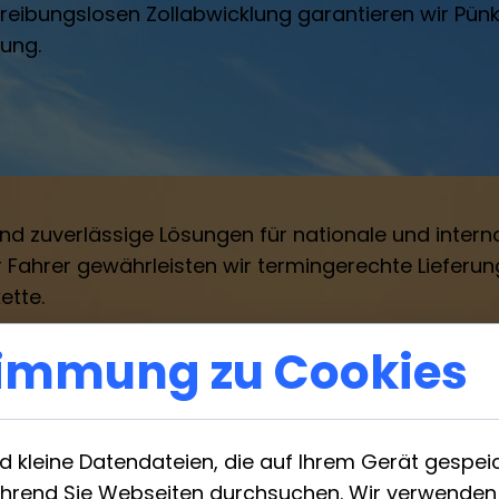
eibungslosen Zollabwicklung garantieren wir Pünktl
dung.
 und zuverlässige Lösungen für nationale und inte
Fahrer gewährleisten wir termingerechte Lieferung
ette.
immung zu Cookies
d kleine Datendateien, die auf Ihrem Gerät gespei
hrend Sie Webseiten durchsuchen. Wir verwenden 