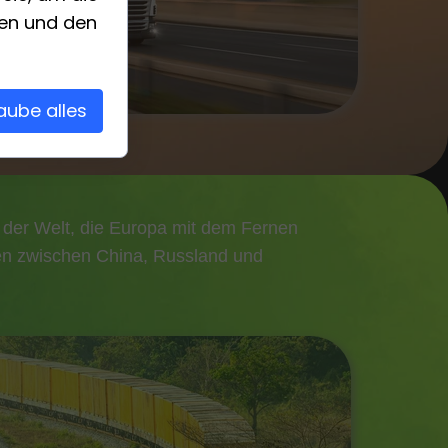
eren und den
laube alles
e der Welt, die Europa mit dem Fernen
aren zwischen China, Russland und