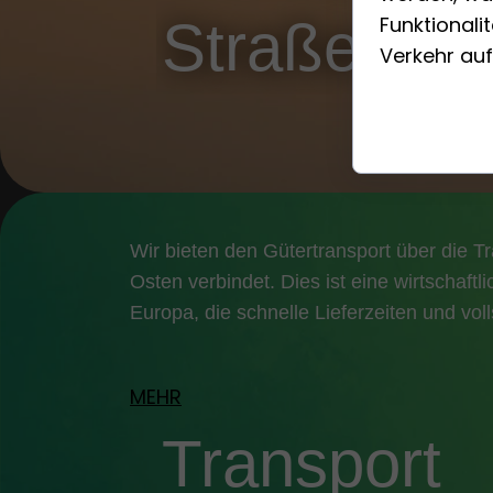
Straßen
Funktionali
Verkehr auf
Wir bieten den Gütertransport über die T
Osten verbindet. Dies ist eine wirtschaf
Europa, die schnelle Lieferzeiten und vol
MEHR
Transport