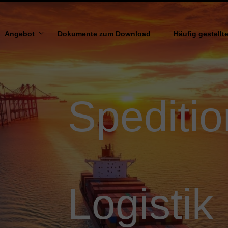
Angebot
Dokumente zum Download
Häufig gestellt
SEEFAHRT
ND VISION
LUFTTRANSPORT
Speditio
STRAßENVERKEHR
EISENBAHNVERKEHR
TRANSPORT VON/NACH UKRAINEN
TRANSPORT ÜBERGROßFORMAT
Logistik
LAGERDIENSTLEISTUNGEN