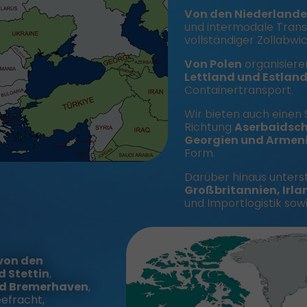
Von den Niederlande
und intermodale Tran
vollständiger Zollabwic
Von Polen
organisiere
Lettland und Estlan
Containertransport.
Wir bieten auch einen
Richtung
Aserbaidscha
Georgien und Armen
Form.
Darüber hinaus unters
Großbritannien, Irla
und Importlogistik so
von den
d Stettin
,
nd Bremerhaven
,
eefracht,