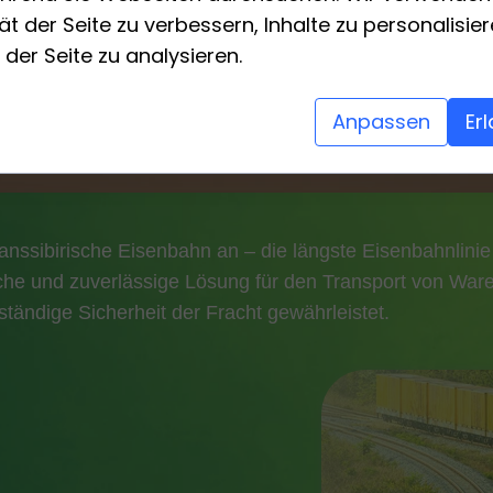
tät der Seite zu verbessern, Inhalte zu personalisi
 der Seite zu analysieren.
Anpassen
Er
ranssibirische Eisenbahn an – die längste Eisenbahnlini
tliche und zuverlässige Lösung für den Transport von W
lständige Sicherheit der Fracht gewährleistet.